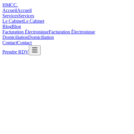
H
M
C
C
.
Accueil
Accueil
Services
Services
Le Cabinet
Le Cabinet
Blog
Blog
Facturation Électronique
Facturation Électronique
Domiciliation
Domiciliation
Contact
Contact
Prendre RDV